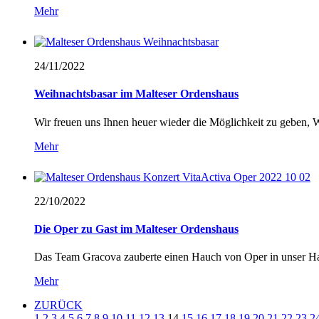
Mehr
24/11/
2022
Weihnachtsbasar im Malteser Ordenshaus
Wir freuen uns Ihnen heuer wieder die Möglichkeit zu geben,
Mehr
22/10/
2022
Die Oper zu Gast im Malteser Ordenshaus
Das Team Gracova zauberte einen Hauch von Oper in unser 
Mehr
ZURÜCK
1
2
3
4
5
6
7
8
9
10
11
12
13
14
15
16
17
18
19
20
21
22
23
2