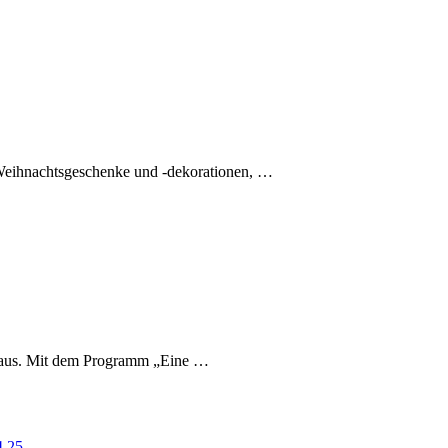
 Weihnachtsgeschenke und -dekorationen, …
Haus. Mit dem Programm „Eine …
4
25