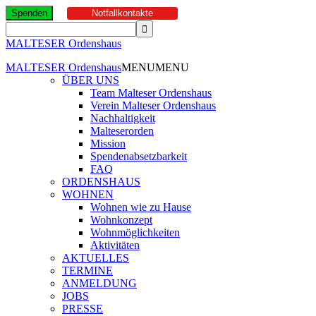
Spenden
Notfallkontakte
MALTESER Ordenshaus
MALTESER Ordenshaus
MENU
MENU
ÜBER UNS
Team Malteser Ordenshaus
Verein Malteser Ordenshaus
Nachhaltigkeit
Malteserorden
Mission
Spendenabsetzbarkeit
FAQ
ORDENSHAUS
WOHNEN
Wohnen wie zu Hause
Wohnkonzept
Wohnmöglichkeiten
Aktivitäten
AKTUELLES
TERMINE
ANMELDUNG
JOBS
PRESSE