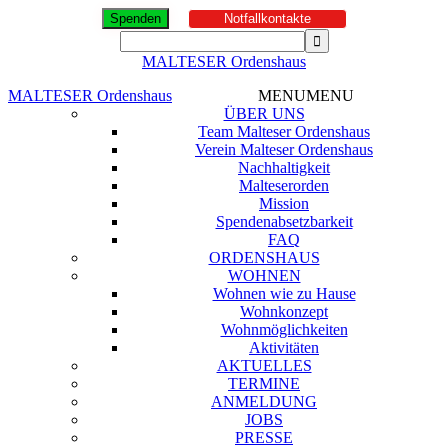
Spenden
Notfallkontakte
MALTESER Ordenshaus
MALTESER Ordenshaus
MENU
MENU
ÜBER UNS
Team Malteser Ordenshaus
Verein Malteser Ordenshaus
Nachhaltigkeit
Malteserorden
Mission
Spendenabsetzbarkeit
FAQ
ORDENSHAUS
WOHNEN
Wohnen wie zu Hause
Wohnkonzept
Wohnmöglichkeiten
Aktivitäten
AKTUELLES
TERMINE
ANMELDUNG
JOBS
PRESSE