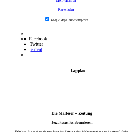
Mehr erfahren
Karte laden
Google Maps immer entsperren
Facebook
Twitter
e-mail
Lageplan
Die Malteser – Zeitung
Jetzt kostenlos abonnieren.
Erhalten Sie mehrmals pro Jahr die Zeitung des Malteserordens und seiner Werke.