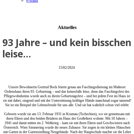
e-mail
Aktuelles
93 Jahre – und kein bisschen
leise…
15/02/2024
Unsere Bewohnerin Gertrud Bock feierte genau am Faschingsdienstag im Malteser
Ordenshaus ihren 93. Geburtstag – und das keinesfalls leise, denn das Faschingsfest des
Pflegewohnheims wurde auch zu ihrem Geburtstagsfest – und bei jedem Fest im Haus ist
sie mit dabei, singend und mit der Unterstützung kräftiger Hände manchmal sogar tanzend!
Sie ist ein Beispiel der Lebensfreude für uns alle. Und sie hat wahrlich schon viel erlebt:
Geboren wurde sie am 13. Februar 1931 in Krumau (Tschechien), wo sie gemeinsam mit
ihren Eltern und den beiden Brüdern im Haus der Großeltern wohnte. Mit 10 Jahren –
1941 und damit mitten im 2. Weltkrieg – kam sie mit ihren Eltern und Geschwistern nach
Österreich. Wien Simmering wurde ihr neues Zuhause. Sie zogen in ein kleines Häuschen
mit Garten in der Gartensiedlung Neugebäude. Nach der Hauptschule machte sie die Lehre