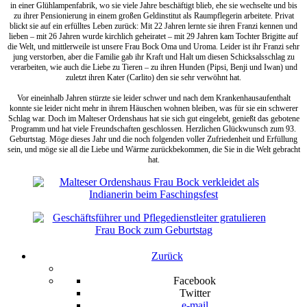
in einer Glühlampenfabrik, wo sie viele Jahre beschäftigt blieb, ehe sie wechselte und bis
zu ihrer Pensionierung in einem großen Geldinstitut als Raumpflegerin arbeitete. Privat
blickt sie auf ein erfülltes Leben zurück: Mit 22 Jahren lernte sie ihren Franzi kennen und
lieben – mit 26 Jahren wurde kirchlich geheiratet – mit 29 Jahren kam Tochter Brigitte auf
die Welt, und mittlerweile ist unsere Frau Bock Oma und Uroma. Leider ist ihr Franzi sehr
jung verstorben, aber die Familie gab ihr Kraft und Halt um diesen Schicksalsschlag zu
verarbeiten, wie auch die Liebe zu Tieren – zu ihren Hunden (Pipsi, Benji und Iwan) und
zuletzt ihren Kater (Carlito) den sie sehr verwöhnt hat.
Vor eineinhalb Jahren stürzte sie leider schwer und nach dem Krankenhausaufenthalt
konnte sie leider nicht mehr in ihrem Häuschen wohnen bleiben, was für sie ein schwerer
Schlag war. Doch im Malteser Ordenshaus hat sie sich gut eingelebt, genießt das gebotene
Programm und hat viele Freundschaften geschlossen. Herzlichen Glückwunsch zum 93.
Geburtstag. Möge dieses Jahr und die noch folgenden voller Zufriedenheit und Erfüllung
sein, und möge sie all die Liebe und Wärme zurückbekommen, die Sie in die Welt gebracht
hat.
Zurück
Facebook
Twitter
e-mail