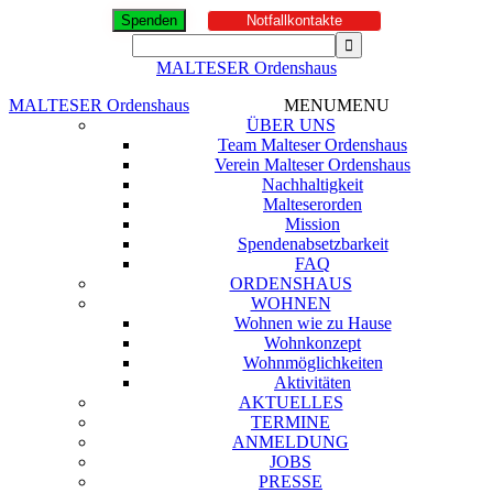
Spenden
Notfallkontakte
MALTESER Ordenshaus
MALTESER Ordenshaus
MENU
MENU
ÜBER UNS
Team Malteser Ordenshaus
Verein Malteser Ordenshaus
Nachhaltigkeit
Malteserorden
Mission
Spendenabsetzbarkeit
FAQ
ORDENSHAUS
WOHNEN
Wohnen wie zu Hause
Wohnkonzept
Wohnmöglichkeiten
Aktivitäten
AKTUELLES
TERMINE
ANMELDUNG
JOBS
PRESSE