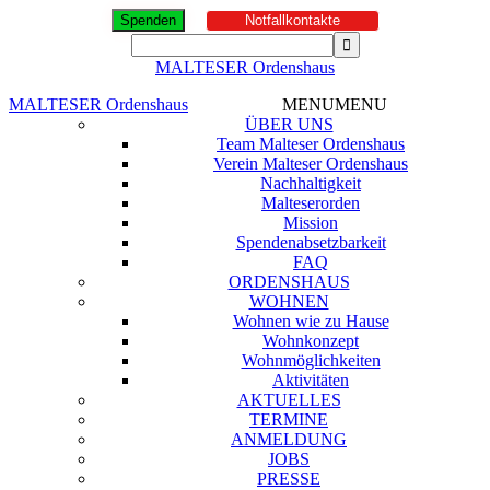
Spenden
Notfallkontakte
MALTESER Ordenshaus
MALTESER Ordenshaus
MENU
MENU
ÜBER UNS
Team Malteser Ordenshaus
Verein Malteser Ordenshaus
Nachhaltigkeit
Malteserorden
Mission
Spendenabsetzbarkeit
FAQ
ORDENSHAUS
WOHNEN
Wohnen wie zu Hause
Wohnkonzept
Wohnmöglichkeiten
Aktivitäten
AKTUELLES
TERMINE
ANMELDUNG
JOBS
PRESSE