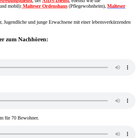
etreuungsdienst
, der
AIDS-Dienst
, ebenso wie die
und mobil):
Malteser Ordenshaus
(Pflegewohnheim),
Malteser
der, Jugendliche und junge Erwachsene mit einer lebensverkürzenden
ier zum Nachhören:
um für 70 Bewohner.