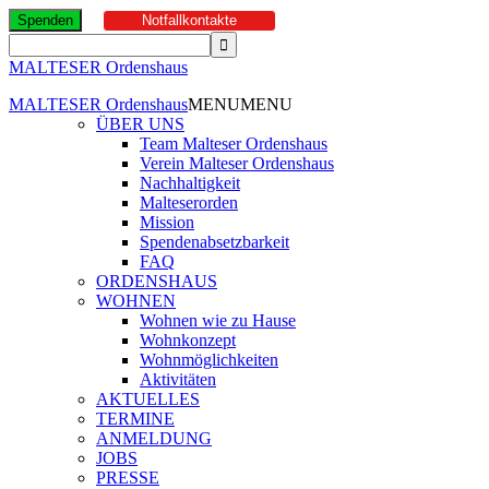
Spenden
Notfallkontakte
MALTESER Ordenshaus
MALTESER Ordenshaus
MENU
MENU
ÜBER UNS
Team Malteser Ordenshaus
Verein Malteser Ordenshaus
Nachhaltigkeit
Malteserorden
Mission
Spendenabsetzbarkeit
FAQ
ORDENSHAUS
WOHNEN
Wohnen wie zu Hause
Wohnkonzept
Wohnmöglichkeiten
Aktivitäten
AKTUELLES
TERMINE
ANMELDUNG
JOBS
PRESSE