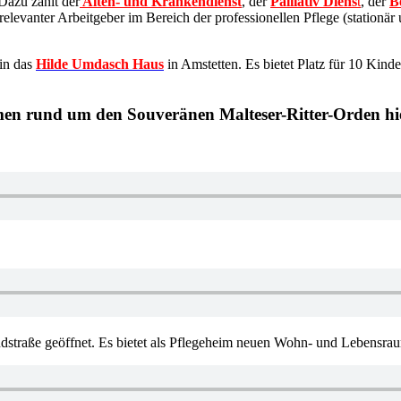
Dazu zählt der
Alten- und Krankendienst
, der
Palliativ Diens
t
, der
B
levanter Arbeitgeber im Bereich der professionellen Pflege (stationär 
 in das
Hilde Umdasch Haus
in Amstetten. Es bietet Platz für 10 Kin
men rund um den Souveränen Malteser-Ritter-Orden h
traße geöffnet. Es bietet als Pflegeheim neuen Wohn- und Lebensra