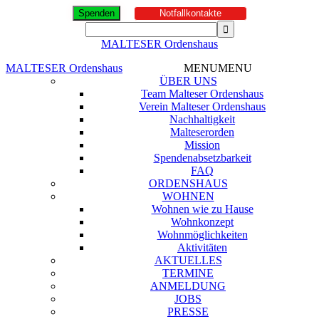
Spenden
Notfallkontakte
MALTESER Ordenshaus
MALTESER Ordenshaus
MENU
MENU
ÜBER UNS
Team Malteser Ordenshaus
Verein Malteser Ordenshaus
Nachhaltigkeit
Malteserorden
Mission
Spendenabsetzbarkeit
FAQ
ORDENSHAUS
WOHNEN
Wohnen wie zu Hause
Wohnkonzept
Wohnmöglichkeiten
Aktivitäten
AKTUELLES
TERMINE
ANMELDUNG
JOBS
PRESSE