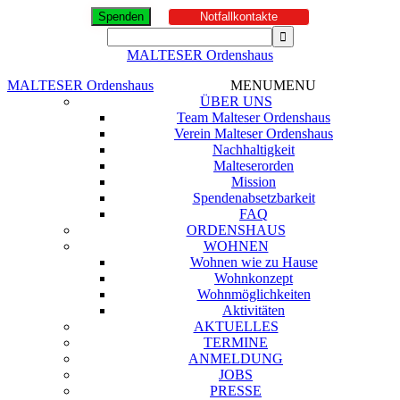
Spenden
Notfallkontakte
MALTESER Ordenshaus
MALTESER Ordenshaus
MENU
MENU
ÜBER UNS
Team Malteser Ordenshaus
Verein Malteser Ordenshaus
Nachhaltigkeit
Malteserorden
Mission
Spendenabsetzbarkeit
FAQ
ORDENSHAUS
WOHNEN
Wohnen wie zu Hause
Wohnkonzept
Wohnmöglichkeiten
Aktivitäten
AKTUELLES
TERMINE
ANMELDUNG
JOBS
PRESSE