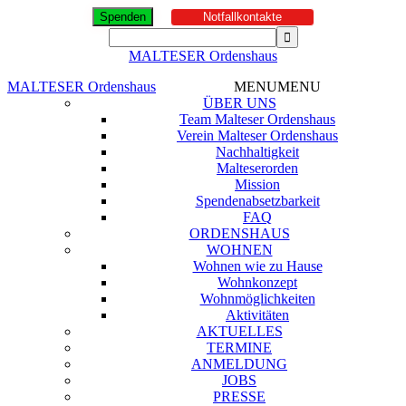
Spenden
Notfallkontakte
MALTESER Ordenshaus
MALTESER Ordenshaus
MENU
MENU
ÜBER UNS
Team Malteser Ordenshaus
Verein Malteser Ordenshaus
Nachhaltigkeit
Malteserorden
Mission
Spendenabsetzbarkeit
FAQ
ORDENSHAUS
WOHNEN
Wohnen wie zu Hause
Wohnkonzept
Wohnmöglichkeiten
Aktivitäten
AKTUELLES
TERMINE
ANMELDUNG
JOBS
PRESSE