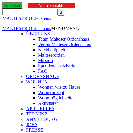
Spenden
Notfallkontakte
MALTESER Ordenshaus
MALTESER Ordenshaus
MENU
MENU
ÜBER UNS
Team Malteser Ordenshaus
Verein Malteser Ordenshaus
Nachhaltigkeit
Malteserorden
Mission
Spendenabsetzbarkeit
FAQ
ORDENSHAUS
WOHNEN
Wohnen wie zu Hause
Wohnkonzept
Wohnmöglichkeiten
Aktivitäten
AKTUELLES
TERMINE
ANMELDUNG
JOBS
PRESSE