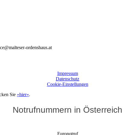
fice@malteser-ordenshaus.at
Impressum
Datenschutz
Cookie-Einstellungen
icken Sie
»hier«
.
Notrufnummern in Österreich
Euronotruf