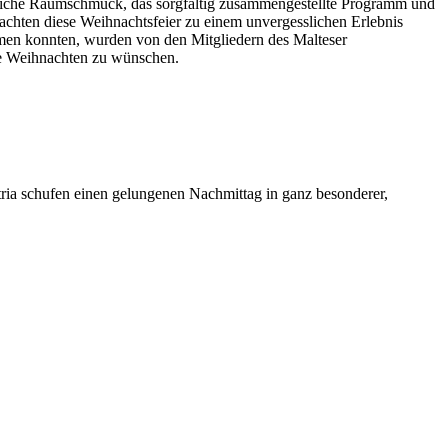
tliche Raumschmuck, das sorgfältig zusammengestellte Programm und
chten diese Weihnachtsfeier zu einem unvergesslichen Erlebnis
men konnten, wurden von den Mitgliedern des Malteser
he Weihnachten zu wünschen.
ia schufen einen gelungenen Nachmittag in ganz besonderer,