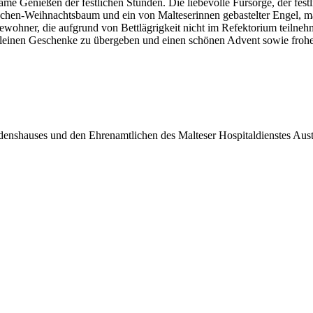
e Genießen der festlichen Stunden. Die liebevolle Fürsorge, der fes
uchen-Weihnachtsbaum und ein von Malteserinnen gebastelter Engel, ma
ohner, die aufgrund von Bettlägrigkeit nicht im Refektorium teilneh
 kleinen Geschenke zu übergeben und einen schönen Advent sowie fro
nshauses und den Ehrenamtlichen des Malteser Hospitaldienstes Austr