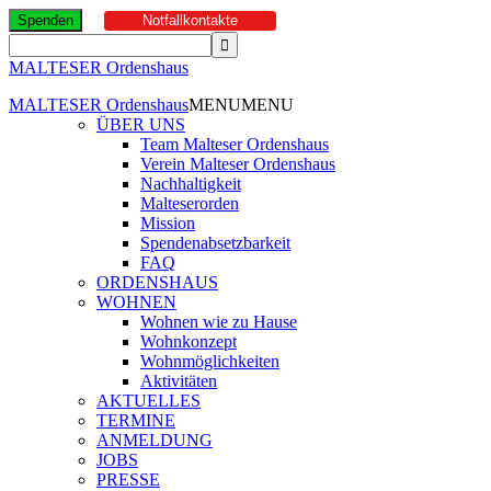
Spenden
Notfallkontakte
MALTESER Ordenshaus
MALTESER Ordenshaus
MENU
MENU
ÜBER UNS
Team Malteser Ordenshaus
Verein Malteser Ordenshaus
Nachhaltigkeit
Malteserorden
Mission
Spendenabsetzbarkeit
FAQ
ORDENSHAUS
WOHNEN
Wohnen wie zu Hause
Wohnkonzept
Wohnmöglichkeiten
Aktivitäten
AKTUELLES
TERMINE
ANMELDUNG
JOBS
PRESSE