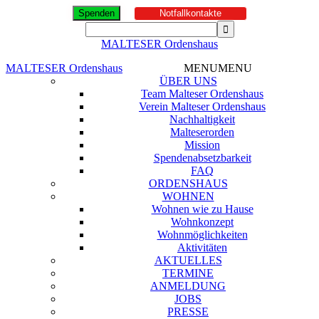
Spenden
Notfallkontakte
MALTESER Ordenshaus
MALTESER Ordenshaus
MENU
MENU
ÜBER UNS
Team Malteser Ordenshaus
Verein Malteser Ordenshaus
Nachhaltigkeit
Malteserorden
Mission
Spendenabsetzbarkeit
FAQ
ORDENSHAUS
WOHNEN
Wohnen wie zu Hause
Wohnkonzept
Wohnmöglichkeiten
Aktivitäten
AKTUELLES
TERMINE
ANMELDUNG
JOBS
PRESSE