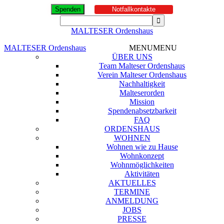
Spenden
Notfallkontakte
MALTESER Ordenshaus
MALTESER Ordenshaus
MENU
MENU
ÜBER UNS
Team Malteser Ordenshaus
Verein Malteser Ordenshaus
Nachhaltigkeit
Malteserorden
Mission
Spendenabsetzbarkeit
FAQ
ORDENSHAUS
WOHNEN
Wohnen wie zu Hause
Wohnkonzept
Wohnmöglichkeiten
Aktivitäten
AKTUELLES
TERMINE
ANMELDUNG
JOBS
PRESSE