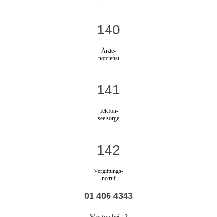
140
Ärzte-
notdienst
141
Telefon-
seelsorge
142
Vergiftungs-
notruf
01 406 4343
Was tun bei…?