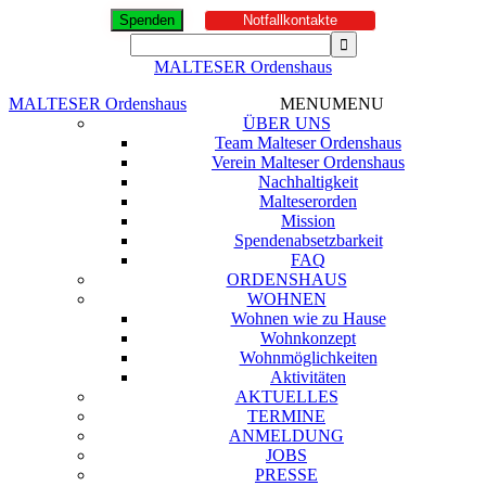
Spenden
Notfallkontakte
MALTESER Ordenshaus
MALTESER Ordenshaus
MENU
MENU
ÜBER UNS
Team Malteser Ordenshaus
Verein Malteser Ordenshaus
Nachhaltigkeit
Malteserorden
Mission
Spendenabsetzbarkeit
FAQ
ORDENSHAUS
WOHNEN
Wohnen wie zu Hause
Wohnkonzept
Wohnmöglichkeiten
Aktivitäten
AKTUELLES
TERMINE
ANMELDUNG
JOBS
PRESSE