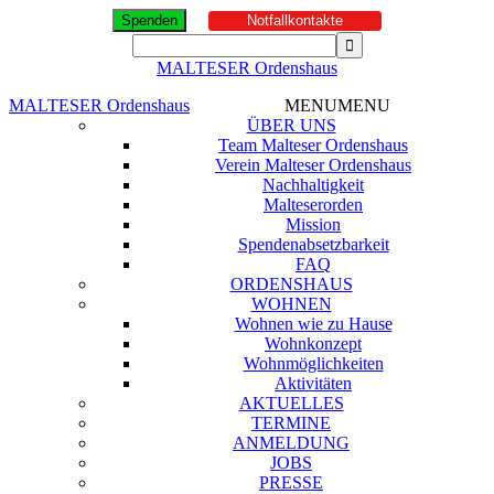
Spenden
Notfallkontakte
MALTESER Ordenshaus
MALTESER Ordenshaus
MENU
MENU
ÜBER UNS
Team Malteser Ordenshaus
Verein Malteser Ordenshaus
Nachhaltigkeit
Malteserorden
Mission
Spendenabsetzbarkeit
FAQ
ORDENSHAUS
WOHNEN
Wohnen wie zu Hause
Wohnkonzept
Wohnmöglichkeiten
Aktivitäten
AKTUELLES
TERMINE
ANMELDUNG
JOBS
PRESSE