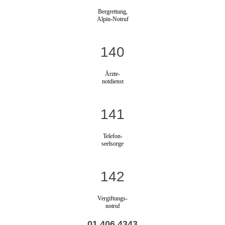
Bergrettung,
Alpin-Notruf
140
Ärzte-
notdienst
141
Telefon-
seelsorge
142
Vergiftungs-
notruf
01 406 4343