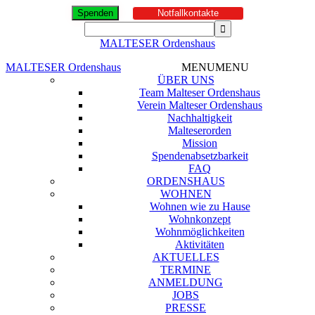
Spenden
Notfallkontakte
MALTESER Ordenshaus
MALTESER Ordenshaus
MENU
MENU
ÜBER UNS
Team Malteser Ordenshaus
Verein Malteser Ordenshaus
Nachhaltigkeit
Malteserorden
Mission
Spendenabsetzbarkeit
FAQ
ORDENSHAUS
WOHNEN
Wohnen wie zu Hause
Wohnkonzept
Wohnmöglichkeiten
Aktivitäten
AKTUELLES
TERMINE
ANMELDUNG
JOBS
PRESSE