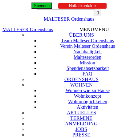
Spenden
Notfallkontakte
MALTESER Ordenshaus
MALTESER Ordenshaus
MENU
MENU
ÜBER UNS
Team Malteser Ordenshaus
Verein Malteser Ordenshaus
Nachhaltigkeit
Malteserorden
Mission
Spendenabsetzbarkeit
FAQ
ORDENSHAUS
WOHNEN
Wohnen wie zu Hause
Wohnkonzept
Wohnmöglichkeiten
Aktivitäten
AKTUELLES
TERMINE
ANMELDUNG
JOBS
PRESSE